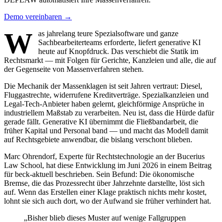
Demo vereinbaren →
W
as jahrelang teure Spezialsoftware und ganze
Sachbearbeiterteams erforderte, liefert generative KI
heute auf Knopfdruck. Das verschiebt die Statik im
Rechtsmarkt — mit Folgen für Gerichte, Kanzleien und alle, die auf
der Gegenseite von Massenverfahren stehen.
Die Mechanik der Massenklagen ist seit Jahren vertraut: Diesel,
Fluggastrechte, widerrufene Kreditverträge. Spezialkanzleien und
Legal-Tech-Anbieter haben gelernt, gleichförmige Ansprüche in
industriellem Maßstab zu verarbeiten. Neu ist, dass die Hürde dafür
gerade fällt. Generative KI übernimmt die Fließbandarbeit, die
früher Kapital und Personal band — und macht das Modell damit
auf Rechtsgebiete anwendbar, die bislang verschont blieben.
Marc Ohrendorf, Experte für Rechtstechnologie an der Bucerius
Law School, hat diese Entwicklung im Juni 2026 in einem Beitrag
für beck-aktuell beschrieben. Sein Befund: Die ökonomische
Bremse, die das Prozessrecht über Jahrzehnte darstellte, löst sich
auf. Wenn das Erstellen einer Klage praktisch nichts mehr kostet,
lohnt sie sich auch dort, wo der Aufwand sie früher verhindert hat.
„Bisher blieb dieses Muster auf wenige Fallgruppen