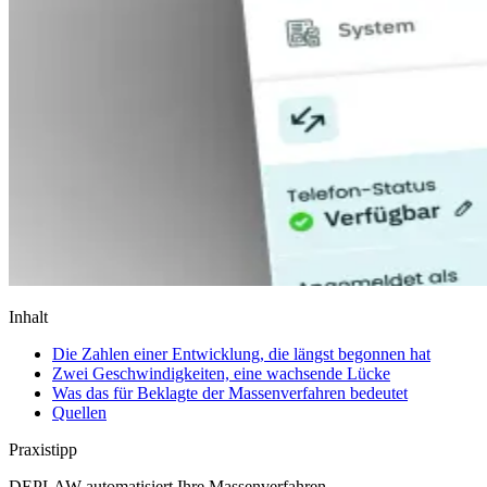
Inhalt
Die Zahlen einer Entwicklung, die längst begonnen hat
Zwei Geschwindigkeiten, eine wachsende Lücke
Was das für Beklagte der Massenverfahren bedeutet
Quellen
Praxistipp
DEPLAW automatisiert Ihre Massenverfahren.