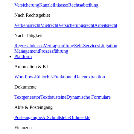
Versicherung
Kanzlei
Inkasso
Rechtsabteilung
Nach Rechtsgebiet
Verkehrsrecht
Mietrecht
Versicherungsrecht
Arbeitsrecht
Nach Tätigkeit
Regress
Inkasso
Vertragsprüfung
Self-Services
Litigation
Management
Prozessführung
Plattform
Automation & KI
Workflow-Editor
KI-Funktionen
Datenextraktion
Dokumente
Textgenerator
Textbausteine
Dynamische Formulare
Akte & Posteingang
Posteingang
beA-Schnittstelle
Onlineakte
Finanzen