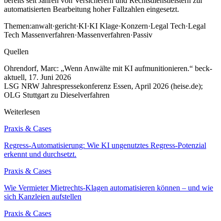
bereits seit Jahren von Versicherern und Rechtsdienstleistern zur
automatisierten Bearbeitung hoher Fallzahlen eingesetzt.
Themen:
anwalt
·
gericht
·
KI
·
KI Klage
·
Konzern
·
Legal Tech
·
Legal
Tech Massenverfahren
·
Massenverfahren
·
Passiv
Quellen
Ohrendorf, Marc: „Wenn Anwälte mit KI aufmunitionieren.“ beck-
aktuell, 17. Juni 2026
LSG NRW Jahrespressekonferenz Essen, April 2026 (heise.de);
OLG Stuttgart zu Dieselverfahren
Weiterlesen
Praxis & Cases
Regress-Automatisierung: Wie KI ungenutztes Regress-Potenzial
erkennt und durchsetzt.
Praxis & Cases
Wie Vermieter Mietrechts-Klagen automatisieren können – und wie
sich Kanzleien aufstellen
Praxis & Cases