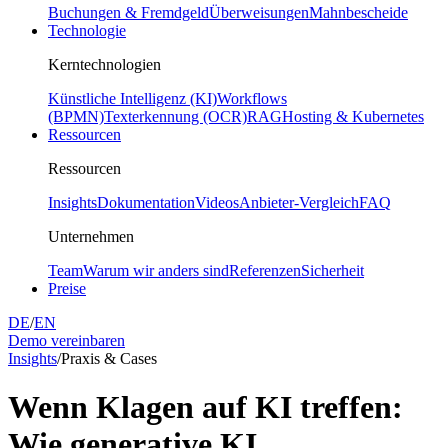
Buchungen & Fremdgeld
Überweisungen
Mahnbescheide
Technologie
Kerntechnologien
Künstliche Intelligenz (KI)
Workflows
(BPMN)
Texterkennung (OCR)
RAG
Hosting & Kubernetes
Ressourcen
Ressourcen
Insights
Dokumentation
Videos
Anbieter-Vergleich
FAQ
Unternehmen
Team
Warum wir anders sind
Referenzen
Sicherheit
Preise
DE
/
EN
Demo vereinbaren
Insights
/
Praxis & Cases
Wenn Klagen auf KI treffen:
Wie generative KI